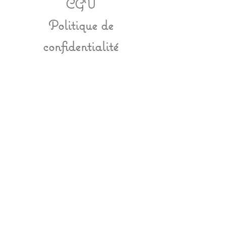
CGV
Politique de
confidentialité
Moyen de
paiement
FAQ
Horaires
Du lundi au vendredi : 10h - 18h
my.attache.tetine@gmail.com