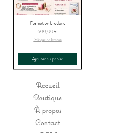
Formation broderie
Prix
600,00 €
Politique de livraison
Ajouter au panier
Accueil
Boutique
À propos
Contact