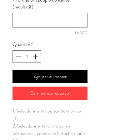
(facultatif)
0/500
Quantité
*
Ajouter au panier
Commander et payer
1. Sélectionner la couleur de la pince.
(1)
2. Sélectionner la forme qui se
retrouvera au début de l'attache tétine.