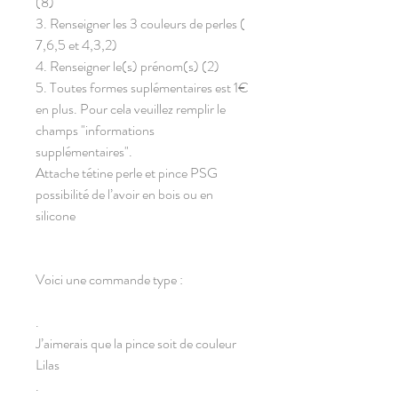
(8)
3. Renseigner les 3 couleurs de perles (
7,6,5 et 4,3,2)
4. Renseigner le(s) prénom(s) (2)
5. Toutes formes suplémentaires est 1€
en plus. Pour cela veuillez remplir le
champs "informations
supplémentaires".
Attache tétine perle et pince PSG
possibilité de l’avoir en bois ou en
silicone
Voici une commande type :
.
J’aimerais que la pince soit de couleur
Lilas
.